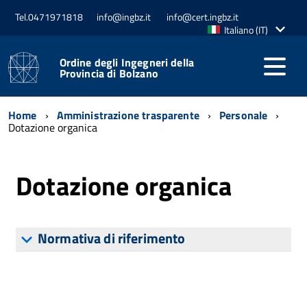
Tel.0471971818
info@ingbz.it
info@cert.ingbz.it
Lingua
Italiano (IT)
attiva:
Ordine degli Ingegneri della
Provincia di Bolzano
Home
Amministrazione trasparente
Personale
Dotazione organica
Dotazione organica
Normativa di riferimento