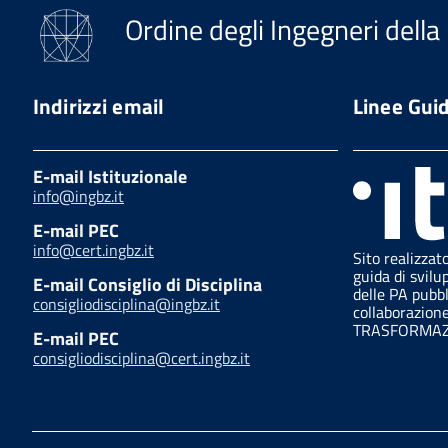
Ordine degli Ingegneri della
Indirizzi email
Linee Gui
E-mail Istituzionale
info@ingbz.it
E-mail PEC
info@cert.ingbz.it
Sito realizzat
guida di svilu
E-mail Consiglio di Disciplina
delle PA pubb
consigliodisciplina@ingbz.it
collaborazion
TRASFORMAZI
E-mail PEC
consigliodisciplina@cert.ingbz.it