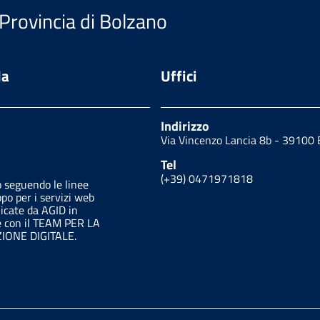
 Provincia di Bolzano
da
Uffici
Indirizzo
Via Vincenzo Lancia 8b - 3910
Tel
(+39) 0471971818
o seguendo le linee
ppo per i servizi web
licate da AGID in
e con il TEAM PER LA
ONE DIGITALE.