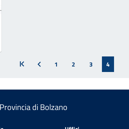
1
2
3
4
Inizio
Prec
 Provincia di Bolzano
da
Uffici