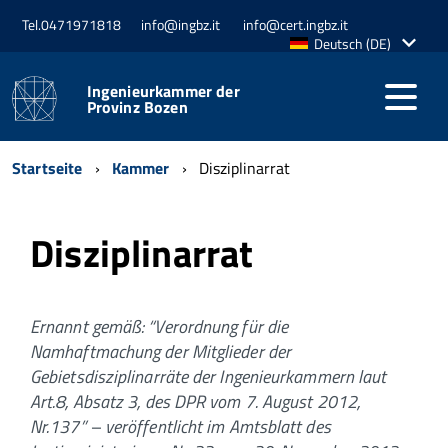
Tel.0471971818
info@ingbz.it
info@cert.ingbz.it
Aktive
Deutsch (DE)
Sprache:
Ingenieurkammer der
Provinz Bozen
Startseite
Kammer
Disziplinarrat
Disziplinarrat
Ernannt gemäß: “Verordnung für die
Namhaftmachung der Mitglieder der
Gebietsdisziplinarräte der Ingenieurkammern laut
Art.8, Absatz 3, des DPR vom 7. August 2012,
Nr.137” – veröffentlicht im Amtsblatt des